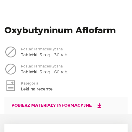
i
o
n
Oxybutyninum Aflofarm
Postać farmaceutyczna
Tabletki
. 5 mg - 30 tab.
Postać farmaceutyczna
Tabletki
. 5 mg - 60 tab.
Kategoria
Leki na receptę
POBIERZ MATERIAŁY INFORMACYJNE