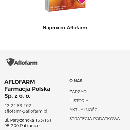
Naproxen Aflofarm
O NAS
AFLOFARM
Farmacja Polska
ZARZĄD
Sp. z o. o.
HISTORIA
42 22 53 102
AKTUALNOŚCI
aflofarm@aflofarm.pl
STRATEGIA PODATKOWA
ul. Partyzancka 133/151
95-200 Pabianice