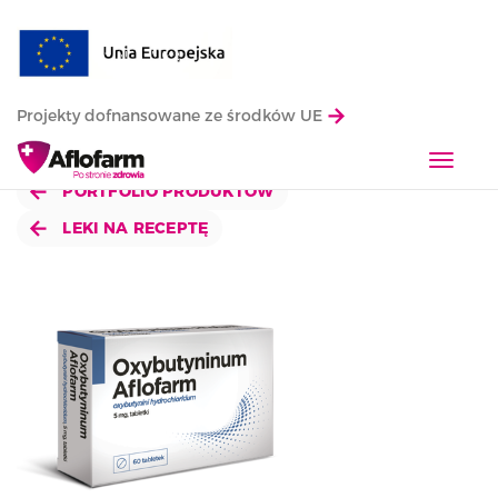
Projekty dofnansowane ze środków UE
T
o
PORTFOLIO PRODUKTÓW
g
LEKI NA RECEPTĘ
g
l
e
n
a
v
i
g
a
t