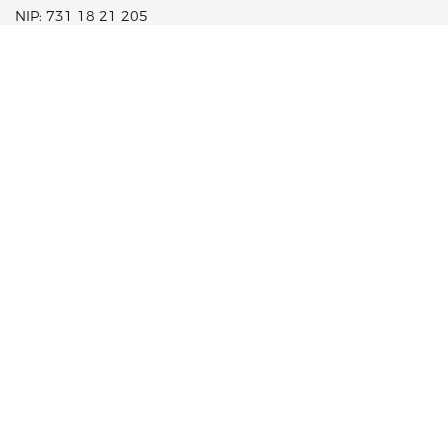
NIP: 731 18 21 205
PORTFOLIO PRODUKTÓW
CSR
LEKI NA RECEPTĘ
FUNDACJA AFLOFARM
LEKI OTC
KOSMETYKI
SUPLEMENTY DIETY
WYROBY MEDYCZNE
INNE
KARIERA
R&D
JAKOŚĆ
OFERTY PRACY
APLIKUJ
KONTAKT
NASI PRACOWNICY
BIURO PRASOWE