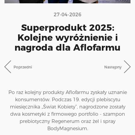
i
o
27-04-2026
n
Superprodukt 2025:
Kolejne wyróżnienie i
nagroda dla Aflofarmu
Poprzedni
Następny
Po raz kolejny produkty Aflofarmu zyskały uznanie
konsumentów. Podczas 19. edycji plebiscytu
miesięcznika „Świat Kobiety”, nagrodzone zostały
dwa kosmetyki z firmowego portfolio - szampon
prebiotyczny Regenerum oraz żel i spray
BodyMagnesium.