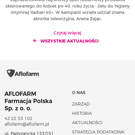
skierowanego do kobiet po 40. roku życia - żelu do higieny
intymnej Iladian 40+. W kampanii wzięła udział znana
aktorka telewizyjna, Aneta Zając.
Czytaj więcej
WSZYSTKIE AKTUALNOŚCI
O NAS
AFLOFARM
Farmacja Polska
ZARZĄD
Sp. z o. o.
HISTORIA
42 22 53 102
AKTUALNOŚCI
aflofarm@aflofarm.pl
STRATEGIA PODATKOWA
ul. Partyzancka 133/151