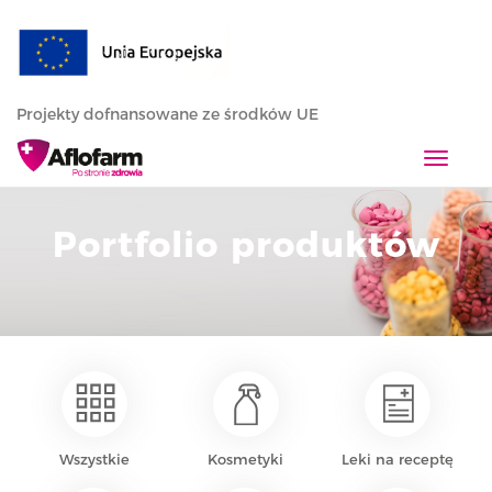
Projekty dofnansowane ze środków UE
T
o
g
Portfolio produktów
g
l
e
n
a
v
i
g
a
Wszystkie
Kosmetyki
Leki na receptę
t