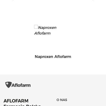
Piloxidil, płyn na skórę
O NAS
AFLOFARM