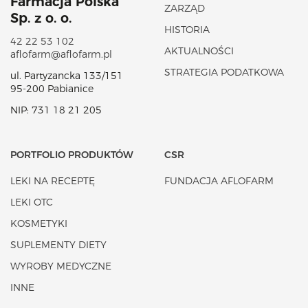
Farmacja Polska
ZARZĄD
Sp. z o. o.
HISTORIA
42 22 53 102
AKTUALNOŚCI
aflofarm@aflofarm.pl
STRATEGIA PODATKOWA
ul. Partyzancka 133/151
95-200 Pabianice
NIP: 731 18 21 205
PORTFOLIO PRODUKTÓW
CSR
LEKI NA RECEPTĘ
FUNDACJA AFLOFARM
LEKI OTC
KOSMETYKI
SUPLEMENTY DIETY
WYROBY MEDYCZNE
INNE