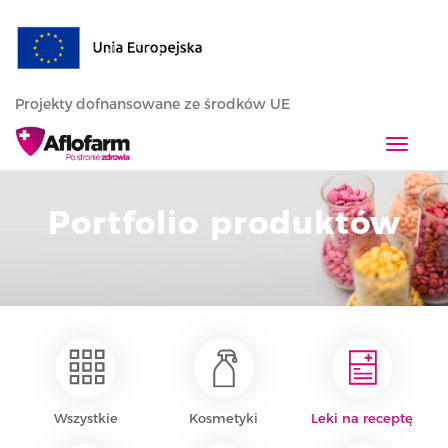
Projekty dofnansowane ze środków UE
T
o
g
Portfolio produktów
g
l
e
n
a
v
i
g
a
Wszystkie
Kosmetyki
Leki na receptę
t