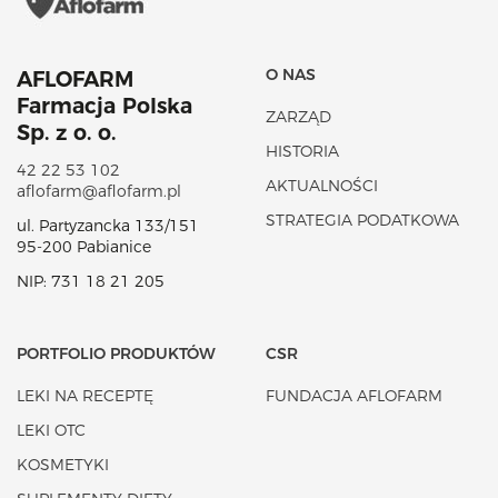
O NAS
AFLOFARM
Farmacja Polska
ZARZĄD
Sp. z o. o.
HISTORIA
42 22 53 102
AKTUALNOŚCI
aflofarm@aflofarm.pl
STRATEGIA PODATKOWA
ul. Partyzancka 133/151
95-200 Pabianice
NIP: 731 18 21 205
PORTFOLIO PRODUKTÓW
CSR
LEKI NA RECEPTĘ
FUNDACJA AFLOFARM
LEKI OTC
KOSMETYKI