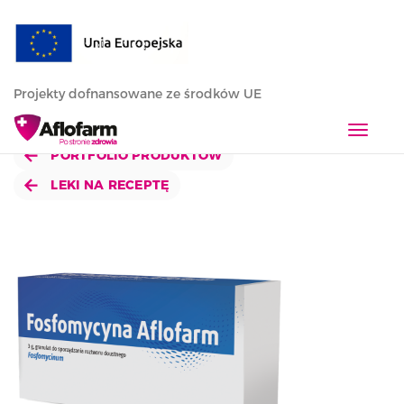
Projekty dofnansowane ze środków UE
T
o
PORTFOLIO PRODUKTÓW
g
LEKI NA RECEPTĘ
g
l
e
n
a
v
i
g
a
t