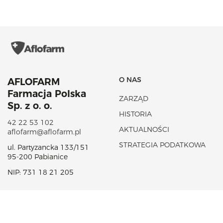
O NAS
AFLOFARM
Farmacja Polska
ZARZĄD
Sp. z o. o.
HISTORIA
42 22 53 102
AKTUALNOŚCI
aflofarm@aflofarm.pl
STRATEGIA PODATKOWA
ul. Partyzancka 133/151
95-200 Pabianice
NIP: 731 18 21 205
PORTFOLIO PRODUKTÓW
CSR