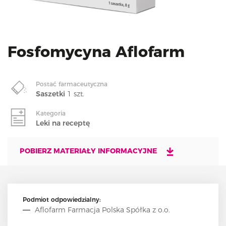
i
o
n
Fosfomycyna Aflofarm
Postać farmaceutyczna
Saszetki
1 szt.
Kategoria
Leki na receptę
POBIERZ MATERIAŁY INFORMACYJNE
Podmiot odpowiedzialny:
Aflofarm Farmacja Polska Spółka z o.o.