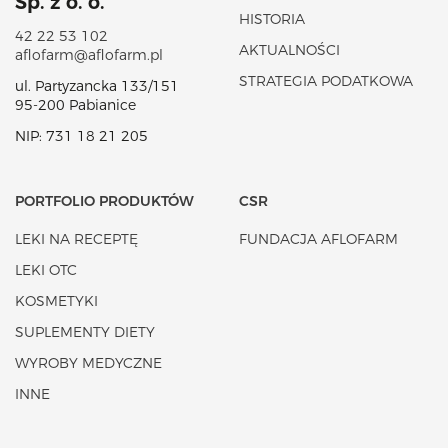
Sp. z o. o.
HISTORIA
42 22 53 102
AKTUALNOŚCI
aflofarm@aflofarm.pl
STRATEGIA PODATKOWA
ul. Partyzancka 133/151
95-200 Pabianice
NIP: 731 18 21 205
PORTFOLIO PRODUKTÓW
CSR
LEKI NA RECEPTĘ
FUNDACJA AFLOFARM
LEKI OTC
KOSMETYKI
SUPLEMENTY DIETY
WYROBY MEDYCZNE
INNE