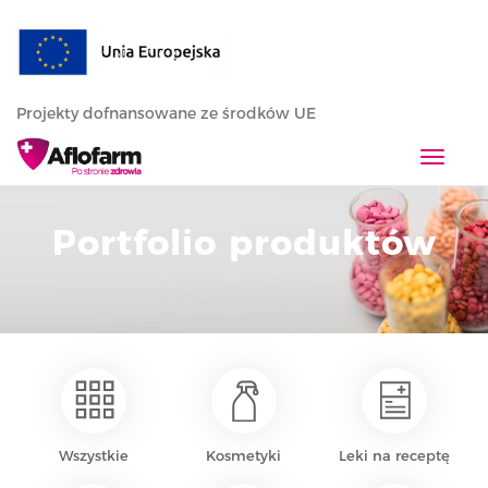
Projekty dofnansowane ze środków UE
T
o
g
Portfolio produktów
g
l
e
n
a
v
i
g
a
Wszystkie
Kosmetyki
Leki na receptę
t