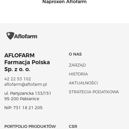
Naproxen Aflofarm
O NAS
AFLOFARM
Farmacja Polska
ZARZĄD
Sp. z o. o.
HISTORIA
42 22 53 102
AKTUALNOŚCI
aflofarm@aflofarm.pl
STRATEGIA PODATKOWA
ul. Partyzancka 133/151
95-200 Pabianice
NIP: 731 18 21 205
PORTFOLIO PRODUKTÓW
CSR