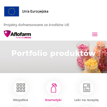
Projekty dofnansowane ze środków UE
T
o
g
Portfolio produktów
g
l
e
n
a
v
i
g
a
Wszystkie
Kosmetyki
Leki na receptę
t