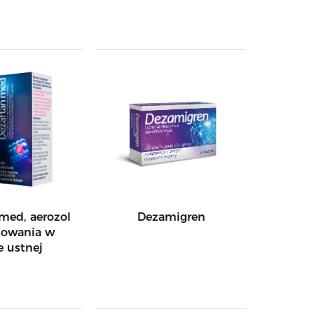
med, aerozol
Dezamigren
sowania w
e ustnej