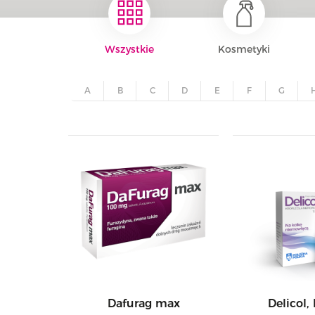
Wszystkie
Kosmetyki
A
B
C
D
E
F
G
Dafurag max
Delicol,