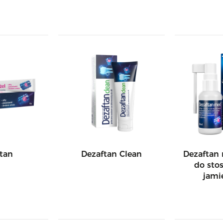
tan
Dezaftan Clean
Dezaftan 
do sto
jami