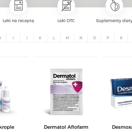
Leki na receptę
Leki OTC
Suplementy diet
H
I
J
K
L
M
N
O
P
R
 krople
Dermatol Aflofarm
Desmoxa