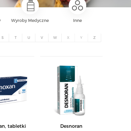
y
Wyroby Medyczne
Inne
S
T
U
V
W
X
Y
Z
n, tabletki
Desnoran