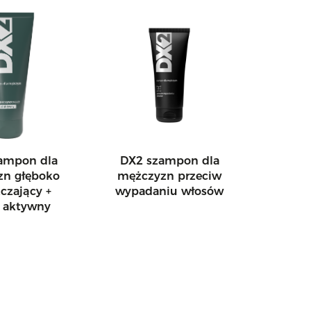
ampon dla
DX2 szampon dla
zn głęboko
mężczyzn przeciw
czający +
wypadaniu włosów
l aktywny