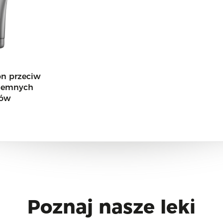
n przeciw
ciemnych
sów
Poznaj nasze leki