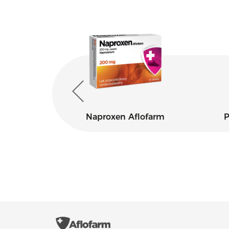
ax
Naproxen Aflofarm
P