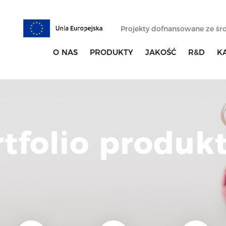
Projekty dofnansowane ze ś
O NAS
PRODUKTY
JAKOŚĆ
R&D
K
rtfolio produk