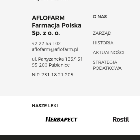
O NAS
AFLOFARM
Farmacja Polska
Sp. z o. o.
ZARZĄD
HISTORIA
42 22 53 102
aflofarm@aflofarm.pl
AKTUALNOŚCI
ul. Partyzancka 133/151
STRATEGIA
95-200 Pabianice
PODATKOWA
NIP: 731 18 21 205
NASZE LEKI