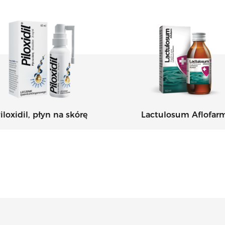
iloxidil, płyn na skórę
Lactulosum Aflofar