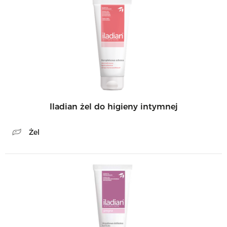
Iladian żel do higieny intymnej
Żel