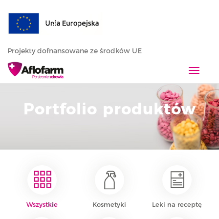
Projekty dofnansowane ze środków UE
T
o
g
Portfolio produktów
g
l
e
n
a
v
i
g
a
Wszystkie
Kosmetyki
Leki na receptę
t