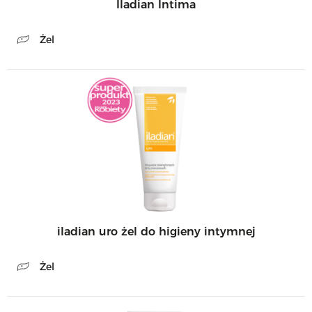
Iladian Intima
Żel
iladian uro żel do higieny intymnej
Żel