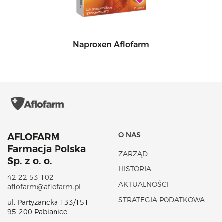
Naproxen Aflofarm
O NAS
AFLOFARM
Farmacja Polska
ZARZĄD
Sp. z o. o.
HISTORIA
42 22 53 102
AKTUALNOŚCI
aflofarm@aflofarm.pl
STRATEGIA PODATKOWA
ul. Partyzancka 133/151
95-200 Pabianice