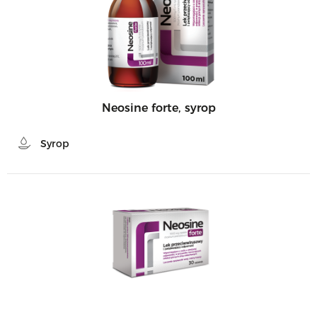
Neosine forte, syrop
Syrop