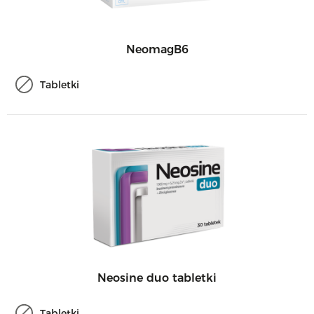
NeomagB6
Tabletki
Neosine duo tabletki
Tabletki