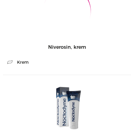
Niverosin, krem
Krem