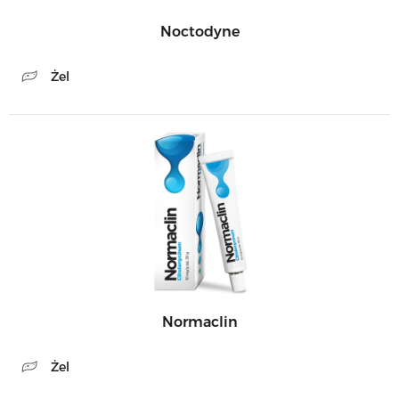
Noctodyne
Żel
Normaclin
Żel