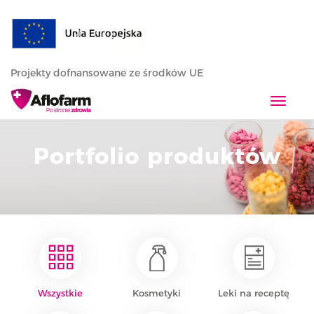
Projekty dofnansowane ze środków UE
T
o
g
Portfolio produktów
g
l
e
n
a
v
i
g
a
Wszystkie
Kosmetyki
Leki na receptę
t