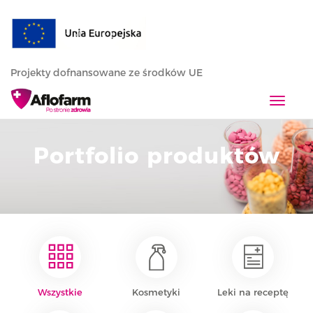
Projekty dofnansowane ze środków UE
T
o
g
Portfolio produktów
g
l
e
n
a
v
i
g
a
Wszystkie
Kosmetyki
Leki na receptę
t