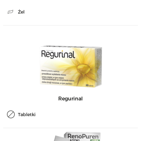
Żel
Regurinal
Tabletki