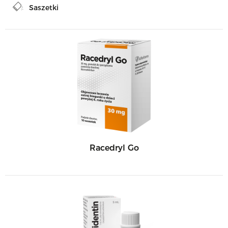
Saszetki
Racedryl Go