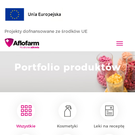
Projekty dofnansowane ze środków UE
T
o
g
Portfolio produktów
g
l
e
n
a
v
i
g
a
Wszystkie
Kosmetyki
Leki na receptę
t